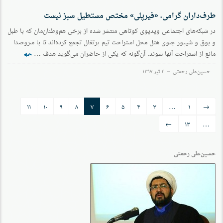
طرف‌داران گرامی، «فیرپلی» مختص مستطیل سبز نیست
در شبکه‌‌های اجتماعی ویدیوی کوتاهی منتشر شده از برخی هم‌وطنان‌مان که با طبل
و بوق و شیپور جلوی هتل محل استراحت تیم پرتغال تجمع کرده‌اند تا با سروصدا
⬿
مانع از استراحت آنها شوند. آن‌گونه که یکی از حاضران می‌گوید هدف …
حسین‌علی رحمتی
۴ تیر ۱۳۹۷
راه‌بری
۱۱
۱۰
۹
۸
۷
۶
۵
۴
۳
…
۱
→
←
۱۳
…
حسین‌علی رحمتی