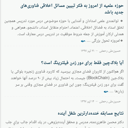
حوزه علمیه از امروز به فکر تبیین مسائل اخلاقی فناوری‌های
جدید باشد
🔸 توانمندی علمی استادان و آشنایی با حوزه موضوعی درس مورد تدریس همچنین
تخلق استاد به فضائل اخلاقی، اعتماد، احترام متقابل استاد، دانشجو، همراهی و
همدلی ارکان آموزش از جمله شروط موفقیت در تدریس درس معارف است.
⬿
🔸امروزه تحول بزرگی …
حسین‌علی رحمتی
۲۱ تیر ۱۳۹۷
آیا بلاک‌چین فقط برای دور زدن فیلترینگ است؟
اگر هم‌اكنون از كاربران فضای مجازی بپرسيد كه كاربرد فناوری زنجيره بلوكی يا
بلاک‌چين (BlockChain) چيست، به احتمال زياد بيش از ۹۰ درصد آنها خواهند
گفت برای دور زدن فيلترينگ؛ چون اين فناوری در فضای مجازی وقتی بر سر
⬿
زبان‌ها …
حسین‌علی رحمتی
۱۴ تیر ۱۳۹۷
نتایج مسابقه خنده‌دارترین شغل آینده
دكتر محسن طاهری‌دمنه، مدرس و محقق آينده‌پژوهی، در يك اقدام جالب براي جلب