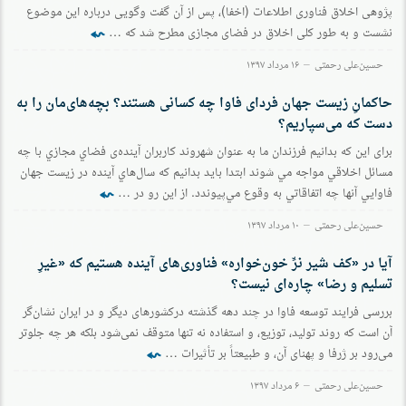
پژوهی اخلاق فناوری اطلاعات (اخفا)، پس از آن گفت وگویی درباره این موضوع
⬿
نشست و به طور کلی اخلاق در فضای مجازی مطرح شد که …
حسین‌علی رحمتی
۱۶ مرداد ۱۳۹۷
حاکمانِ زیست جهان فردای فاوا چه کسانی هستند؟ بچه‌های‌مان را به
دست که می‌سپاریم؟
برای اين كه بدانيم فرزندان ما به عنوان شهروند كاربران آينده‌ی فضاي مجازي با چه
مسائل اخلاقي مواجه مي شوند ابتدا بايد بدانيم كه سال‌هاي آينده در زيست جهان
⬿
فاوايي آنها چه اتفاقاتي به وقوع مي‌پيوندد. از این رو در …
حسین‌علی رحمتی
۱۰ مرداد ۱۳۹۷
آیا در «کف شیر نرِّ خون‌خواره» فناوری‌های آینده هستیم که «غیرِ
تسلیم و رضا» چاره‌ای نیست؟
بررسی فرایند توسعه فاوا در چند دهه گذشته درکشورهای دیگر و در ایران نشان‌گر
آن است که روند تولید، توزیع، و استفاده نه تنها متوقف نمی‌شود بلکه هر چه جلوتر
⬿
می‌رود بر ژرفا و پهنای آن، و طبیعتاً بر تأثیرات …
حسین‌علی رحمتی
۶ مرداد ۱۳۹۷