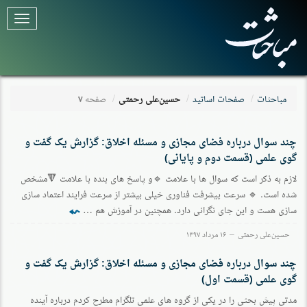
برای
تغییر
وضعیت
کلیک
کنید
مباحثات
صفحات اساتید
حسین‌علی رحمتی
صفحه
۷
چند سوال درباره فضای مجازی و مسئله اخلاق: گزارش یک گفت و
گوی علمی (قسمت دوم و پایانی)
لازم به ذکر است که سوال ها با علامت 🔹و پاسخ های بنده با علامت 🔻مشخص
شده است. 🔹 سرعت پیشرفت فناوری خیلی بیشتر از سرعت فرایند اعتماد سازی
⬿
سازی هست و این جای نگرانی دارد. همچنین در آموزش هم …
حسین‌علی رحمتی
۱۶ مرداد ۱۳۹۷
چند سوال درباره فضای مجازی و مسئله اخلاق: گزارش یک گفت و
گوی علمی (قسمت اول)
مدتی پیش بحثی را در یکی از گروه های علمی تلگرام مطرح کردم درباره آینده