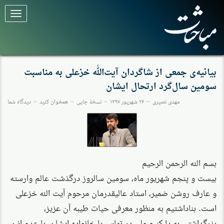
برای
تغییر
وضعیت
کلیک
کنید
بیانیه‌ی جمعی از شاگردان آیت‌الله خزعلی به مناسبت
سومین سال‌گرد ارتحال ایشان
مهدی نصیری
۲۶ شهریور ۱۳۹۷
نسخهٔ چاپی
همخوان کنید
دیدگاه شما
بسم الله الرحمن الرحيم
بیست و پنجم شهریور ماه، سومین سالروز درگذشت عالم وارسته
و عارف روشن ضمیر، استاد عالیقدرمان مرحوم آیت الله خزعلی
است. بناداشتیم به منظور معرفی حیات طیبه آن عزیز،
بزرگداشتی به پا کنیم،ولی در تماس با خانواده ایشان، با عدم اذن