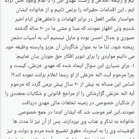
ایم ، این اقدامات حقیرانه را برنمی تابیم و از خانواده ایشان
خواستار عکس العمل در برابر اتهامات و ناخلفی‌های ایام اخیر
شدیم ولی اظهار نمودند که مبنا و مشی ما در ۲۰ ساله گذشته
صبوری و جدال احسن بوده و مایل نیستیم آب به آسیاب دشمن
ریخته شود. لذا ما به عنوان شاگردان آن عزیز وارسته وظیفه خود
می دانیم مواردی را برای تنویر افکار حق جویان بیان نماییم:
۱. برای بسیاری این سوال ایجاد شده که مهدی خزعلی، کیست و
چرا مرحوم آیت الله خزعلی از او رسما اعلام برا‍ئت نموده اند؟!‌
اساس این مساله به بیش از ۲۰ سال پیش برمی گردد که مرحوم
آیة الله خزعلی گزارشاتی را از مراجع قانونی و شکایات متعددی را
از شاکیان خصوصی در زمینه تخلفات مالی مهدی دریافت
نمودند.این امر موجب شد که ایشان ابتدا در جمع خصوصی
خانواده به تذکر و عتاب وی بپردازند. پس از آن نیز تا مدت ها
کوشیدند وی را به استرداد حقوق تضییع شده مردم و دولت و نیز
ادای دیون و مطالبات بانکی وادار کنند. متأسفانه تلاش های ایشان