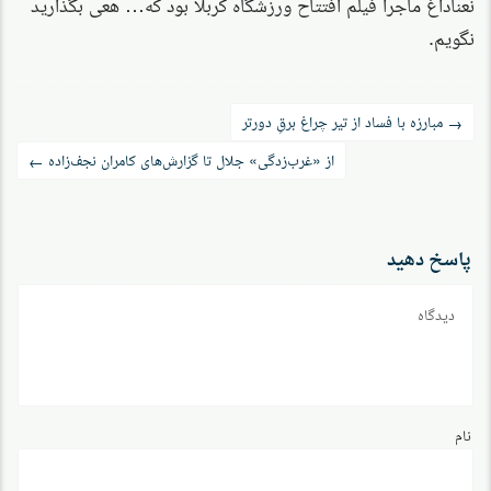
نعناداغ ماجرا فیلم افتتاح ورزشگاه کربلا بود که… هعی بگذارید
نگویم.
راه‌بری
مبارزه با فساد از تیر چراغ برقِ دورتر
→
نوشته
از «غرب‌زدگی» جلال تا گزارش‌های کامران نجف‌زاده
←
پاسخ دهید
دیدگاه
نام