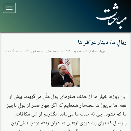
برای
تغییر
وضعیت
کلیک
کنید
ریالِ ما، دینار عراقی‌ها
مهراب صادق‌نیا
۱۲ مرداد ۱۳۹۸
نسخهٔ چاپی
همخوان کنید
دیدگاه شما
این روزها خیلی‌ها از حذف صفرهای پول ملّی می‌گویند. بیش از
همه، ما بی‌پول‌ها غصه‌دار شده‌ایم که اگر چهار صفر از پولِ ناچیزِ
ما کم بشود، چی تَهِ جیب ما می‌ماند. بگذریم از این مکافات.
پارسال که برای پیاده‌روی اربعین به عراق رفته بودم، بیش‌ترین
چیزی که به چشم من و دیگر زائرانِ ایرانی می‌آمد، بی‌اعتباری