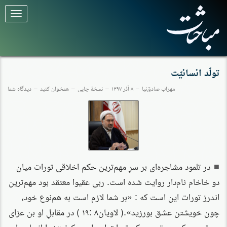
برای
تغییر
وضعیت
کلیک
کنید
تولّد انسانیّت
مهراب صادق‌نیا
۸ آذر ۱۳۹۷
نسخهٔ چاپی
همخوان کنید
دیدگاه شما
در تلمود مشاجره‌ای بر سرِ مهم‌ترین حکم اخلاقی تورات میان
دو خاخام نام‌دار روایت شده است. ربی عقیوا معتقد بود مهم‌ترین
اندرز تورات این است که : «بر شما لازم است به هم‌نوع خود،
چون خویشتن عشق بورزید».( لاویان۸ :۱۹ ) در مقابلِ او بن عزای
معتقد بود که مهم‌ترین حکم تورات این است که: «خدا انسان را