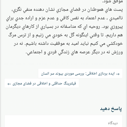
پست هاي هموطنان در فضاي مجازي نشان دهنده منفي نگري،
نااميدي ، عدم اعتماد به نفس كافي و عدم عزم و اراده جدي براي
پيروزي بود. روحيه اي كه متاسفانه در بسياري از كارهاي ديگرمان
هم داريم. تا وقتي اينگونه گل به خودي مي زنيم و از ترس مرگ
خودكشي مي كنيم نبايد اميد به موفقيت داشته باشيم. نه در
ورزش نه در ديگر عرصه هاي زندگي فردي و اجتماعي.
راه‌بری
ایده پردازی اخلاقی: بررسی موردی پیوند سر انسان
→
نوشته
فیلترینگ حداقلی و اخلاقی در فضای مجازی
←
پاسخ دهید
دیدگاه