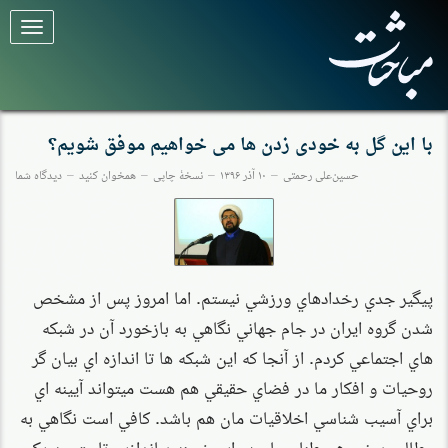
برای
تغییر
وضعیت
کلیک
کنید
با این گل به خودی زدن ها می خواهیم موفق شویم؟
حسین‌علی رحمتی
۱۰ آذر ۱۳۹۶
نسخهٔ چاپی
همخوان کنید
دیدگاه شما
پيگير جدي رخدادهاي ورزشي نيستم. اما امروز پس از مشخص
شدن گروه ايران در جام جهاني نگاهي به بازخورد آن در شبكه
هاي اجتماعي كردم. از آنجا كه اين شبكه ها تا اندازه اي بيان گر
روحيات و افكار ما در فضاي حقيقي هم هست ميتواند آيينه اي
براي آسيب شناسي اخلاقيات مان هم باشد. كافي است نگاهي به
مطالب برخي هموطنان مان در اين زمينه بياندازيم تا متوجه يكي