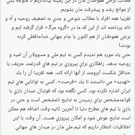
از موانع رشد و پيشرفت مان بشويم.
تقريبا همه افراد با مطالب شوخي و جدي به تضعيف روحيه و آه و
ناله پرداخته اند از اين كه ما در «گروه مرگ» قرار گرفته ايم و
برخي هموطنان از هم اكنون با جام جهاني خداحافظي كرده
بودند!
حتي يك مورد هم نديدم كسي به تيم ملي و مسوولان آن اميد و
روحيه بدهد. راهكاري براي پيروزي بر تيم هاي قدرتمند حريف، يا
حداقل شكست آبرومند از آنها ارائه كند. همه تقريبا آن را يك
«تهديد» مي دانستند تا يك «فرصت». كسي به توانايي هاي تيم
ايران اشاره نكرده بود. كسي نگفته بود كه فوتبال، ميدان بازي با
قواعدمشخص براي رسيدن به نتايج نامشخص است و حتي در
بازي با تيم هاي مطرح دنيا تا آخرين ثانيه وقت اضافه هم ممكن
است نتايج عوض شود و امكان پيروزي هست. آن وقت با اين
اخلاقيات انتظار داريم كه تيم ملي مان در ميدان هاي جهاني
موفق شود.