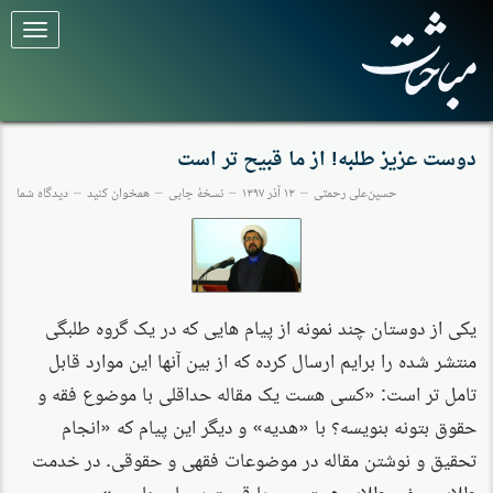
برای
تغییر
وضعیت
کلیک
کنید
دوست عزیز طلبه! از ما قبیح تر است
حسین‌علی رحمتی
۱۳ آذر ۱۳۹۷
نسخهٔ چاپی
همخوان کنید
دیدگاه شما
یکی از دوستان چند نمونه از پیام هایی که در یک گروه طلبگی
منتشر شده را برایم ارسال کرده که از بین آنها این موارد قابل
تامل تر است: «کسی هست یک مقاله حداقلی با موضوع فقه و
حقوق بتونه بنویسه؟ با «هدیه» و دیگر این پیام که «انجام
تحقیق و نوشتن مقاله در موضوعات فقهی و حقوقی. در خدمت
طلاب و غیر طلاب هستیم… با قیمت بسیار مناسب».