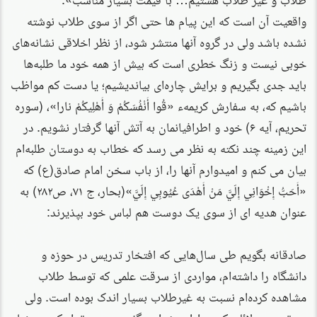
واقعیت آن است که این پیام ها حتی اگر از سوی طلاب نوشته
نشده باشد ولی در گروه آنها منتشر شود، از نظر اخلاقی نشانه‌های
خوبی نیست و زنگ خطری است که بیش از همه خود ما طلبه‌ها
باید جدی بگیریم و برایش چاره‌ای بیاندیشیم؛ یا دست کم مواظب
باشیم که، به سفارش کریمهء «قُوا أَنْفُسَكُمْ وَ أَهْلِيكُمْ نارا»، (سوره
تحریم، آیه ۶) خود و اطرافیانمان به آتش آنها گرفتار نشویم. در
این زمینه چند نکته به نظر می رسد که خطاب به دوستان طلبه‌ام
بیان می کنم و امیدوارم آنها را، از باب سخن امام صادق(ع) که
«أَحَبُّ إِخْوَانِي إِلَيَّ مَنْ أَهْدَى عُيُوبِي إِلَيَّ»(بحار، ج ۷۱، ص۲۸۲)‌ به
عنوان هدیه ای از سوی یک دوست هم لباس خود بپذیرند:
صادقانه بگویم طی سال‌هایی که افتخار تدریس در حوزه و
دانشگاه را داشته‌ام، مواردی از سرقت علمی که توسط طلاب
مشاهده کرده‌ام نسبت به غیرطلاب بسیار اندک بوده است. ولی
معتقدم به دلائلی که در ادامه خواهم گفت همین مقدار کم هم زیاد