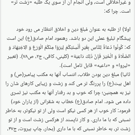
و غیراخلاقی است، ولی انجام آن از سوی یک طلبه «زشت تر»
است. چرا که:
اولا)‌ از طلبه به عنوان مُبلغ دین و اخلاق انتظار می رود خود
پیشگام تبلیغ عملی این دو باشد. رهنمود امام صادق(ع) این است
که: كُونُوا دُعَاةً لِلنَّاسِ بِغَيْرِ أَلْسِنَتِكُمْ لِيَرَوْا مِنْكُمُ الْوَرَعَ وَ الِاجْتِهَادَ وَ
الصَّلَاةَ وَ الْخَيْرَ فَإِنَّ ذَلِكَ دَاعِيَة» (کلینی، کافی، ج۲، ص۷۸). (تعبیر
«لیروا»‌ و «داعیه»‌ قابل تامل است).
ثانیا) مبلغ دین بودن طلاب، انتساب آنها به مکتب پیامبر(ص) و
اهل بیت(ع) را پررنگ تر می کند و زشت و زیبایی کارهای شان را
نیز به همچنین؛ چرا که خوب و بد رفتار آنها به مکتب نیز تسری
داده می شود. امام صادق(ع) خطاب به شقرانی (از یاران خود)
فرمود: کار خوب از هر کسی نیکو است ولی از تو نیکوتر، به خاطر
نسبتی که با ما داری. و کار ناپسند از هرکسی زشت است و از تو
زشت تر، به خاطر نسبتی که با ما داری (بحار، چاپ بیروت، ج۴۷،