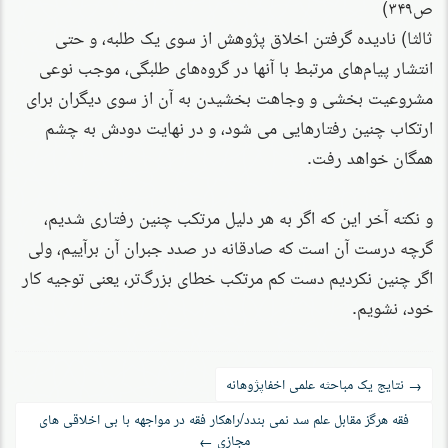
ص۳۴۹)
ثالثا) نادیده گرفتن اخلاق پژوهش از سوی یک طلبه، و حتی
انتشار پیام‌های مرتبط با آنها در گروه‌های طلبگی، موجب نوعی
مشروعیت بخشی و وجاهت بخشیدن به آن از سوی دیگران برای
ارتکاب چنین رفتارهایی می شود، و در نهایت دودش به چشم
همگان خواهد رفت.
و نکته آخر این که اگر به هر دلیل مرتکب چنین رفتاری شدیم،
گرچه درست آن است که صادقانه در صدد جبران آن برآییم، ولی
اگر چنین نکردیم دست کم مرتکب خطای بزرگ‌تر، یعنی توجیه کار
خود،‌ نشویم.
راه‌بری
نتایج یک مباحثه علمی اخفاپژوهانه
→
نوشته
فقه هرگز مقابل علم سد نمی بندد/راهکار فقه در مواجهه با بی اخلاقی های
مجازی
←