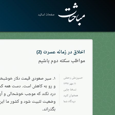
صفحات اساتید
اخلاق در زمانه عسرت (2)
مواظب سکته دوم باشیم
۱. سیر صعودی قیمت دلار خوشبخت
حسین‌علی رحمتی
۱۱ مهر ۱۳۹۷
و رو به کاهش است. دست همه کسا
نسخهٔ چاپی
درد نکند که موجب خوشحالی و آرا
همخوان کنید
وضعیت تثبیت شود و کشور ما این 
دیدگاه شما
بگذراند.