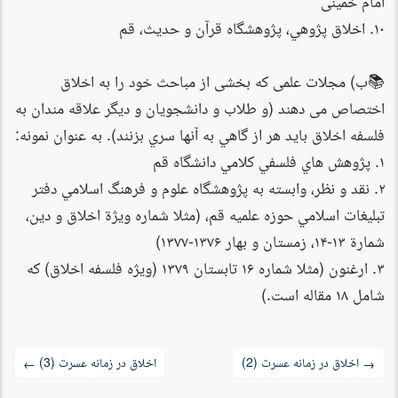
۱۰. اخلاق پژوهي، پژوهشگاه قرآن و حديث، قم
📚ب) مجلات علمی که بخشی از مباحث خود را به اخلاق
اختصاص می دهند (و طلاب و دانشجويان و ديگر علاقه مندان به
فلسفه اخلاق بايد هر از گاهي به آنها سري بزنند). به عنوان نمونه:
۱. پژوهش هاي فلسفي كلامي دانشگاه قم
۲. نقد و نظر، وابسته به پژوهشگاه علوم و فرهنگ اسلامي دفتر
تبليغات اسلامي حوزه علميه قم، (مثلا شماره ويژة اخلاق و دين،
شمارة ۱۳-۱۴، زمستان و بهار ۱۳۷۶-۱۳۷۷)
۳. ارغنون (مثلا شماره ۱۶ تابستان ۱۳۷۹ (ویژه فلسفه اخلاق) كه
شامل ۱۸ مقاله است.)
راه‌بری
اخلاق در زمانه عسرت (2)
اخلاق در زمانه عسرت (3)
←
→
نوشته