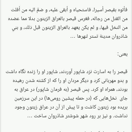
فأتوه بقيصر أسيرا، فاستحياه و أبقى عليه، و ضمَّ اليه من أفلت
من القتل من رجاله، فغرس قيصر بالعراق الزيتون بدلا مما عضده
من النخل فيها، و لم يكن يعهد بالعراق الزيتون قبل ذلك، و بني
شاذروان مدينة تستر لنهرها …
یعنی:
قیصر را به اسارت نزد شاپور آوردند، شاپور او را زنده نگاه داشت
و بدو مهربانی کرد و دیگر مردان او را که از کشته شدن رهیده
بودند، همراه او کرد. پس قیصر (به فرمان شاپور) در عراق به
جای نخل‌هایی که (در حمله پیشین رومی‌ها) در این سرزمین
بریده بود زیتون کاشت و تا پیش از آن در عراق زیتون وجود
نداشت. و نیز بر رود شهر شوشتر شادُروان ساخت …