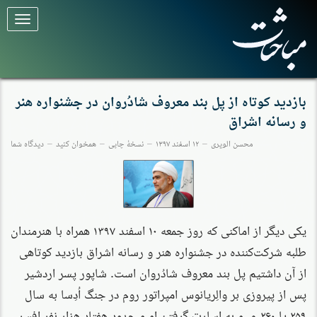
برای
تغییر
وضعیت
کلیک
کنید
بازدید کوتاه از پل ‌بند معروف شادُروان در جشنواره هنر
و رسانه اشراق
محسن الویری
۱۲ اسفند ۱۳۹۷
نسخهٔ چاپی
همخوان کنید
دیدگاه شما
یکی دیگر از اماکنی که روز جمعه ۱۰ اسفند ۱۳۹۷ همراه با هنرمندان
طلبه شرکت‌کننده در جشنواره هنر و رسانه اشراق بازدید کوتاهی
از آن داشتیم پل ‌بند معروف شادُروان است. شاپور پسر اردشیر
پس از پیروزی بر والِریانوس امپراتور روم در جنگ اُدِسا به سال
۲۵۹ یا ۲۶۰ م. و به اسارت گرفتن او و حدود هفتاد هزار نفر افسر