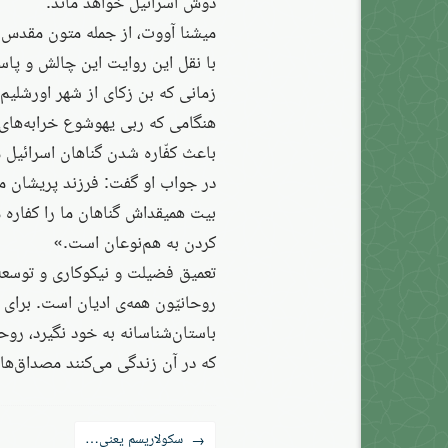
دوش اسرائیل خواهد ماند.
میشنا آووت، از جمله متون مقدس یه
با نقل این روایت این چالش و پاسخ 
زمانی که بن زکای از شهر اورشلیم 
هنگامی که ربی یهوشوع خرابه‌های 
باعث کفّاره شدن گناهان اسرائیل م
در جواب او گفت: فرزند پریشان مب
بیت همیقداش گناهان ما را کفاره 
کردن به هم‌نوعان است.»
تعمیق فضیلت و نیکوکاری و توسعه‌
روحانیّون همه‌ی ادیان است. برای
باستان‌شناسانه به خود نگیرد، روحا
که در آن زندگی می‌کنند مصداق‌های
راه‌بری
سکولاریسم یعنی…
→