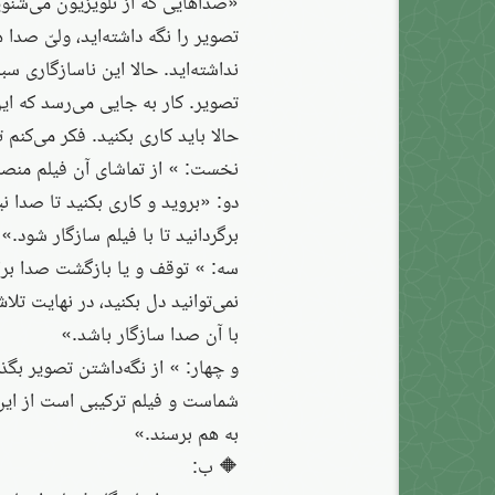
«صداهایی که از تلویزیون می‌شنوی
تصویر را نگه داشته‌اید، ولیّ صدا
نداشته‌اید. حالا این ناسازگاری س
تصویر. کار به جایی می‌رسد که ای
حالا باید کاری بکنید. فکر می‌کنم
نخست: » از تماشای آن فیلم منص
دو: «بروید و کاری بکنید تا صدا 
برگردانید تا با فیلم سازگار شود.»
سه: » توقف و یا بازگشت صدا برای
نمی‌توانید دل بکنید، در نهایت تلا
با آن صدا سازگار باشد.»
و چهار: » از نگه‌داشتن تصویر بگ
شماست و فیلم ترکیبی است از این
به هم برسند.»
🔶 ب: