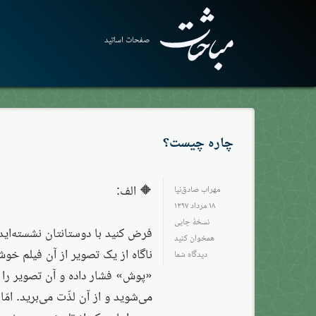
صفحات اساتید
چاره چیست؟
🔶 الف:
مهراب صادق‌نیا
۱۸ مرداد ۱۳۹۷
نسخهٔ چاپی
فرض کنید با دوستانتان نشسته‌اید 
همخوان کنید
ناگاه از یک تصویر از آن فیلم خوش
دیدگاه شما
«پوش» فشار داده و آن تصویر را ن
می‌شوید و از آن لذّت می‌برید. ام