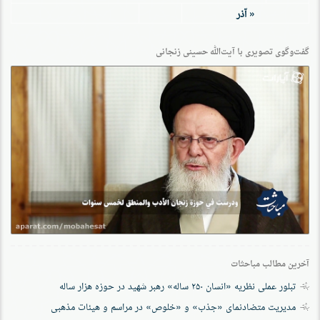
« آذر
گفت‌وگو‌ی تصویری با آیت‌الله حسینی زنجانی
آخرین مطالب مباحثات
تبلور عملی نظریه «انسان ۲۵۰ ساله» رهبر شهید در حوزه هزار ساله
مدیریت متضادنمای «جذب» و «خلوص» در مراسم و هیئات مذهبی