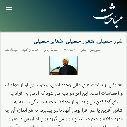
برای
تغییر
وضعیت
کلیک
کنید
شور حسینی، شعور حسینی، شعایر حسینی
حسین‌علی رحمتی
۲ مهر ۱۳۹۶
نسخهٔ چاپی
همخوان کنید
دیدگاه شما
🔹 یکی از ساحت های عالی وجود آدمی، برخورداری او از عواطف
و احساسات است. این امر موجب می شود که آدمی به افراد یا
اشیای گوناگون دل ببندد و از حوادث مختلف زندگی، بسته به
شادی آفرین یا غم افزا بودن آنها، تاثیر بپذیرد. به هر اندازه آن چه
مورد علاقه و محبت انسان قرار می گیرد برای او ارزش و اعتبار
بیشتری داشته باشد طبیعتا دل بستگی روحی و عاطفی به آن هم