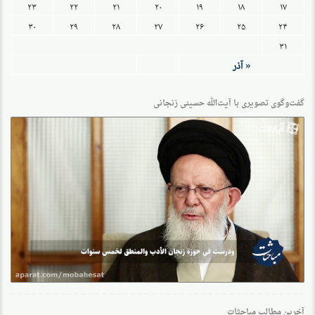
۲۳
۲۲
۲۱
۲۰
۱۹
۱۸
۱۷
۳۰
۲۹
۲۸
۲۷
۲۶
۲۵
۲۴
۳۱
« آذر
گفت‌وگو‌ی تصویری با آیت‌الله حسینی زنجانی
آخرین مطالب مباحثات