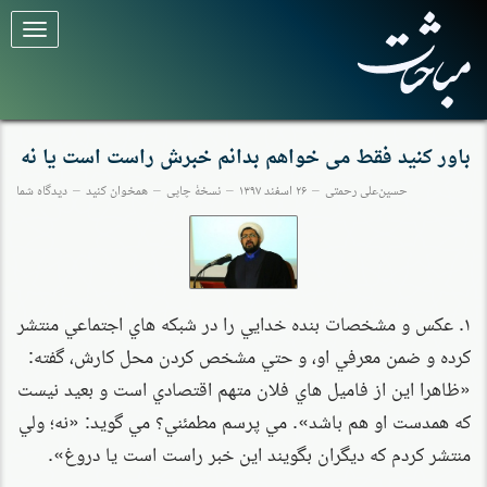
برای
تغییر
وضعیت
کلیک
کنید
باور کنید فقط می خواهم بدانم خبرش راست است یا نه
حسین‌علی رحمتی
۲۶ اسفند ۱۳۹۷
نسخهٔ چاپی
همخوان کنید
دیدگاه شما
۱. عكس و مشخصات بنده خدايي را در شبكه هاي اجتماعي منتشر
كرده و ضمن معرفي او، و حتي مشخص كردن محل كارش، گفته:
«ظاهرا اين از فاميل هاي فلان متهم اقتصادي است و بعيد نيست
كه همدست او هم باشد». مي پرسم مطمئني؟ مي گويد: «نه؛ ولي
منتشر كردم كه ديگران بگويند اين خبر راست است يا دروغ».