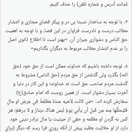
(مانند آدرس و شماره تلفن)‌ را حذف کنیم.
۴. با توجه به ساختار نسبتا بی در و پیکر فضای مجازی و انتشار
مطالب درست و نادرست فراوان در این فضا، و با توجه به اهمیت
حق الناس و دشواری جبران آن، «بهتر است تا اطلاع ثانوی اصل
را بر عدم انتشار مطالب مربوط به دیگران بگذاریم»
۵. توجه داشته باشیم که خداوند ممکن است از حق خود (حق
الله) بگذرد ولی گذشتن از حق مردم (حق الناس) مشروط به
گذشت مردم صاحب حق است نه خداوند؛ و این کار در دنیا و
آخرت بسیار دشوار است. از همین روست که امام صادق(ع)
سفارش کرده اند: «مَن كانَت لِأَخيهِ عندَهُ مَظلَمةٌ في عِرضٍ او مالٍ
فَليُحلِّلْها مِنه مِن قبلِ أَن يأتِيَ يَومٌ لَيْسَ هناکَ دينارٌ و لا دِرهَمٌ؛ هر
کس به گردن او مظلمه و حقي از حيثيت يا مال برادر ديني خود
دارد از او حلاليّت بطلبد پيش از آنکه روزي فرا رسد که ديگر (براي