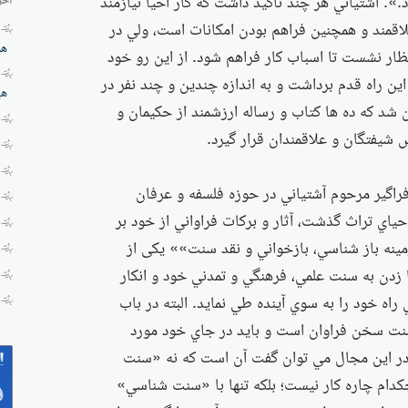
». آشتياني هر چند تاكيد داشت كه كار احيا نيازمند
اقمند و همچنين فراهم بودن امكانات است، ولي در
هز
ار نشست تا اسباب كار فراهم شود. از اين رو خود
 راه قدم برداشت و به اندازه چندين و چند نفر در
هی
آن شد كه ده ها كتاب و رساله ارزشمند از حكيمان و
 شيفتگان و علاقمندان قرار گيرد.
اگير مرحوم آشتياني در حوزه فلسفه و عرفان
حياي تراث گذشت، آثار و بركات فراواني از خود بر
نه باز شناسي، بازخواني و نقد سنت»» یکی از
زدن به سنت علمي، فرهنگي و تمدني خود و انكار
اه خود را به سوي آينده طي نمايد. البته در باب
نت سخن فراوان است و بايد در جاي خود مورد
ه در اين مجال مي توان گفت آن است كه نه «سنت
ام چاره كار نيست؛ بلكه تنها با «سنت شناسي»