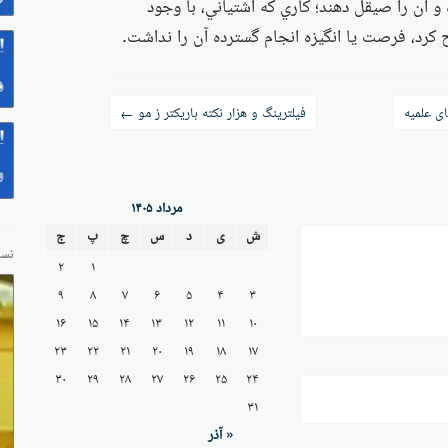
ه و آن را صيقل دهند؛ كاري كه آشتياني، با وجود
كرد، فرصت يا انگيزه انجام گسترده آن را نداشت.
ی علمیه
فیلترینگ و هزار نکته باریکتر ز مو
←
مرداد ۱۴۰۵
ش
ی
د
س
چ
پ
ج
نسخ
۲
۱
۹
۸
۷
۶
۵
۴
۳
۱۶
۱۵
۱۴
۱۳
۱۲
۱۱
۱۰
۲۳
۲۲
۲۱
۲۰
۱۹
۱۸
۱۷
۳۰
۲۹
۲۸
۲۷
۲۶
۲۵
۲۴
۳۱
« آذر