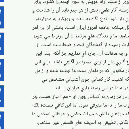
يري از سنت، راه خويش به سوي آينده را گشود. براي
مينه آثار علمي، پيش از هر چيز بايد آن را شناخت و
ي باز شود. نوع نگاه به سنت و رويكرد به مدرنيته،
 مبتلابه جامعه امروز ايران است. بخشي از اين امر
معه ما و ديدگاه هاي مرتبط با آن مربوط مي شود؛
ه ارث رسيده از گذشتگان ثبت و ضبط شده است. از
 چه مخالف آن، چاره اي نداريم جز آنكه ابتدا اين
 گيري مان از روي بصيرت و آگاهي باشد. براي اين
ر مكتوبي كه در دامان سنت ما نوشته شده و از دل
 كه اهميت كار كساني چون آشتياني مشخص مي
 به ما در اين زمينه ياري فراوان رساند.
و در هر زمان به كساني چون او «هم» نياز هست، چرا
 ما را به ما معرفي نمود. اما اين كافي نيست؛ بلكه
د كه مرزهاي دانش و ميراث حكمي و عرفاني اسلامي ما
با نگاهي تطبيقي به انديشه هاي فلسفي غير اسلامي،