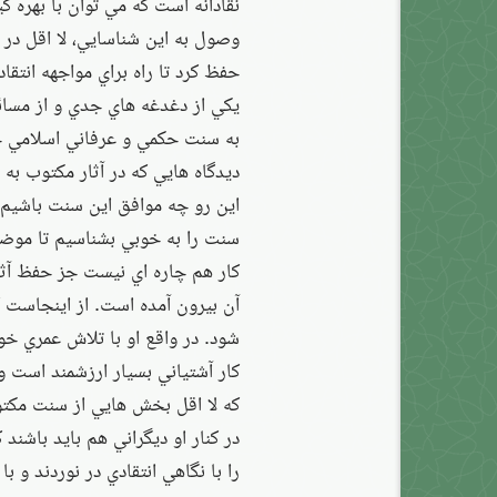
نقادانه است كه مي توان با بهره گ
وصول به اين شناسايي، لا اقل در ز
حفظ كرد تا راه براي مواجهه انتقاد
يكي از دغدغه هاي جدي و از مسائل
به سنت حكمي و عرفاني اسلامي جا
ديدگاه هايي كه در آثار مكتوب ب
اين رو چه موافق اين سنت باشيم و
سنت را به خوبي بشناسيم تا موضع
كار هم چاره اي نيست جز حفظ آثا
آن بيرون آمده است. از اينجاست
شود. در واقع او با تلاش عمري خود،
كار آشتياني بسيار ارزشمند است 
كه لا اقل بخش هايي از سنت مكتوب
در كنار او ديگراني هم بايد باشن
را با نگاهي انتقادي در نوردند و 