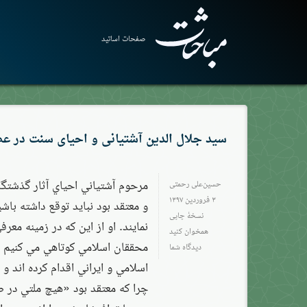
صفحات اساتید
سید جلال الدین آشتیانی و احیای سنت در ع
مرحوم آشتياني احياي آثار گذشتگ
حسین‌علی رحمتی
۳ فروردین ۱۳۹۷
و معتقد بود نبايد توقع داشته باشي
نسخهٔ چاپی
نمايند. او از اين كه در زمينه معر
همخوان کنید
محققان اسلامي كوتاهي مي كنيم و 
دیدگاه شما
اسلامي و ايراني اقدام كرده اند و 
چرا كه معتقد بود «هيچ ملتي در صح