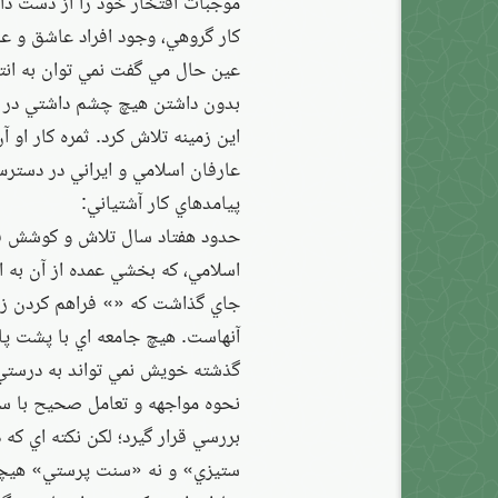
موجبات افتخار خود را از دست داد.
كار گروهي، وجود افراد عاشق و عل
عين حال مي گفت نمي توان به انتظ
بدون داشتن هيچ چشم داشتي در اين
اين زمينه تلاش كرد. ثمره كار او 
عارفان اسلامي و ايراني در دسترس
پيامدهاي كار آشتياني:
حدود هفتاد سال تلاش و كوشش فر
اسلامي، كه بخشي عمده از آن به ا
جاي گذاشت كه «» فراهم كردن زمي
آنهاست. هيچ جامعه اي با پشت پا 
گذشته خويش نمي تواند به درستي ر
نحوه مواجهه و تعامل صحيح با س
بررسي قرار گيرد؛ لكن نكته اي ك
ستيزي» و نه «سنت پرستي» هيچكد