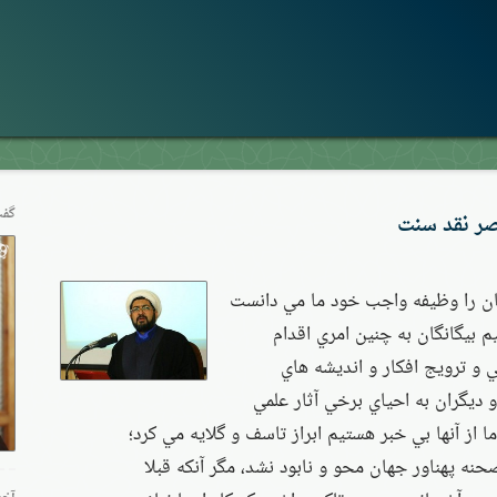
گفت
صر نقد سنت
ان را وظيفه واجب خود ما مي دانست
م بيگانگان به چنين امري اقدام
في و ترويج افكار و انديشه هاي
ديگران به احياي برخي آثار علمي
ما از آنها بي خبر هستيم ابراز تاسف و گلايه مي كرد؛
نه پهناور جهان محو و نابود نشد، مگر آنكه قبلا
آخر