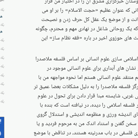
دوستان خبرگزاری مشرق آن را در اختیار من قرار
حانی که عنوان عظیم «حجت الاسلام» را بر او می
هز
اهانت و از موضع یک عقل کل حرف زدن و نصیحت
 یک روحانی شاغل در نهادی مهم و محترم، چگونه
هی
حث های حوزوی اخیر در باره «فقه نظام ساز» این
 اسلامی سازی علوم انسانی بر اساس فلسفه ملاصدرا
نشان های آبداری برای علوم انسانی موجود در
م منتقد علوم انسانی هستم اما نحوه مواجهه من با
ز فلسفه ملاصدرا را به دلیل مشکلات بعضا عمیق تر
 غربی، شایسته مبنا قرار دادن برای تحول در علوم
 فلسفه اسلامی را دیده، در نیافته است که بنده با
ای اندیشه ورزی و منظومه اندیشی و استدلال گروی
 سخن گفتن و استناد اندک من به مرحوم فردید و یا
ی فلسفی در باب مدرنیته هستند، در تناقض با موضع