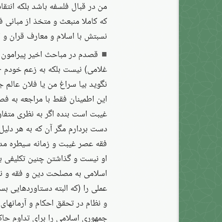
من در قبال فلسفه باشد بلکه انتق
که کاملا منبعث و متخذ از مبانی
نسبتش با اسلام و معارف قران و 
قصدم در مباحث اخیر پیرامون «
غلامی) نیست بلکه به زعم خودم -چق
نگوید بیا سراغ من یا فلان عالم 
این اطمینان فقط با مراجعه به فص
غیبت است بنده اگر به نظری متفاو
دست بردارم مگر آن که به هر دلیل
فقه عصر غیبت و زمانه سیطره مدرن
او نیست و گذاشتن چنین تکلیفی ب
اسلامی به مصلحت دین و فقه و ن
عملی را (که البته دستاوردهایی ب
و نظام در تحقق احکام و آرمانهای 
جمهوری اسلامی را برای تداوم حاک