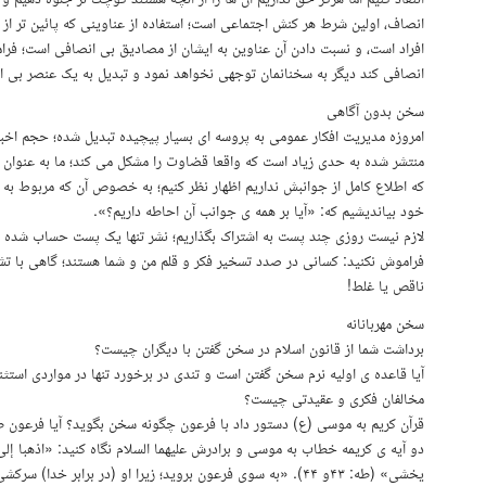
انصاف، اولین شرط هر کنش اجتماعی است؛ استفاده از عناوینی که پائین تر ا
افراد است، و نسبت دادن آن عناوین به ایشان از مصادیق بی انصافی است؛ ف
انصافی کند دیگر به سخنانمان توجهی نخواهد نمود و تبدیل به یک عنصر بی ا
سخن بدون آگاهی
امروزه مدیریت افکار عمومی به پروسه ای بسیار پیچیده تبدیل شده؛ حجم اخ
منتشر شده به حدی زیاد است که واقعا قضاوت را مشکل می کند؛ ما به عنوان م
که اطلاع کامل از جوانبش نداریم اظهار نظر کنیم؛ به خصوص آن که مربوط به آبر
خود بیاندیشیم که: «آیا بر همه ی جوانب آن احاطه داریم؟».
لازم نیست روزی چند پست به اشتراک بگذاریم؛ نشر تنها یک پست حساب شده د
فراموش نکنید: کسانی در صدد تسخیر فکر و قلم من و شما هستند؛ گاهی با تش
ناقص یا غلط!
سخن مهربانانه
برداشت شما از قانون اسلام در سخن گفتن با دیگران چیست؟
آیا قاعده ی اولیه نرم سخن گفتن است و تندی در برخورد تنها در مواردی استثن
مخالفان فکری و عقیدتی چیست؟
قرآن کریم به موسی (ع) دستور داد با فرعون چگونه سخن بگوید؟ آیا فرعون طغی
دو آیه ی کریمه خطاب به موسی و برادرش علیهما السلام نگاه کنید: «اذهبا إلى ف
يخشى» (طه: ۴۳و ۴۴). «به سوی فرعون بروید؛ زیرا او (در برابر خد