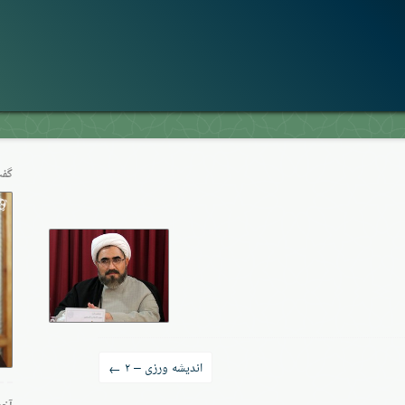
گفت
اندیشه ورزی – ۲
←
آخر