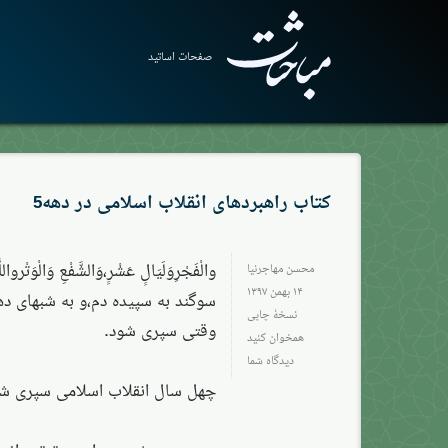
صفحات اساتید
کتاب راهبردهای انقلاب اسلامی در دهه5
والْفَجْرِوَلَيَالٍ عَشْرٍ،وَالشَّفْعِ وَالْوَتْرواللّ
محسن مهاجرنیا
۱۴ بهمن ۱۳۹۷
سوگند به سپيده دم،و به شبهاى د
نسخهٔ چاپی
وقتى سپرى شود.
همخوان کنید
دیدگاه شما
چهل سال انقلاب اسلامی سپری شد 