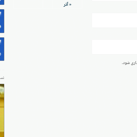
« آذر
داری شود.
نسخ