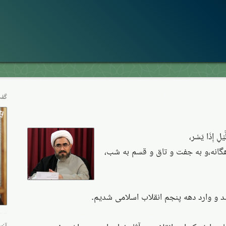
گفت
َيْلِ إِذَا يَسْر،
هگانه،و به جفت و تاق و قسم به شب،
و وارد دهه پنجم انقلاب اسلامی شدیم.
آخر