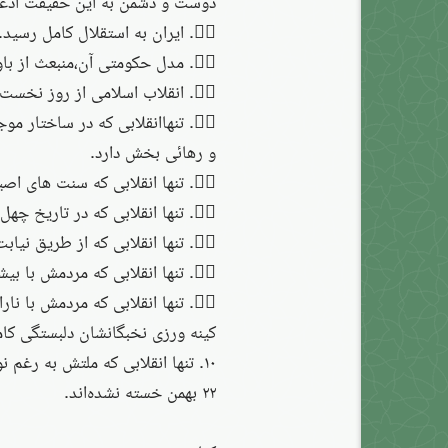
دوست و دشمن به این حقیقت اذعان 
۱⃣. ایران به استقلال کامل رسید.هیچ تصمیمی،از بیرون مرزهای آن،اعمال نمی شود.
۲⃣. مدل حکومتی آن،منبعث از باورهای دینی مردم و رأی همگانی است.
۳⃣. انقلاب اسلامی از روز نخست به گفتمان رقیب ابرقدرت ها تبدیل شد.
۴⃣. تنهاانقلابی که در ساختار م
و رهائی بخش دارد.
۵⃣. تنها انقلابی که سنت های اصیل را با زندگی مدرن به هم آمیخته است.
۶⃣. تنها انقلابی که در تاریخ چهل سال بر اساس شعارهای اولیه،استمرار یافته است.
۷⃣. تنها انقلابی که از طریق نیابت امام زمان(عج)،خاستگاه دینی دارد.
۸⃣. تنها انقلابی که مردمش با بیشترین دشمن،بیشترین حضور در صحنه را دارند.
۹⃣. تنها انقلابی که مردمش با 
کینه ورزی نخبگانشان دلبستگی کام
۱۰. تنها انقلابی که ملتش به رغم
۲۲ بهمن خسته نشده‌اند.