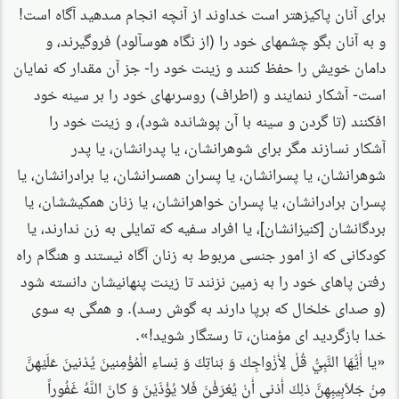
براى آنان پاكيزه‏تر است خداوند از آنچه انجام مى‏دهيد آگاه است!
و به آنان بگو چشمهاى خود را (از نگاه هوس‏آلود) فروگيرند، و
دامان خويش را حفظ كنند و زينت خود را- جز آن مقدار كه نمايان
است- آشكار ننمايند و (اطراف) روسرى‏هاى خود را بر سينه خود
افكنند (تا گردن و سينه با آن پوشانده شود)، و زينت خود را
آشكار نسازند مگر براى شوهرانشان، يا پدرانشان، يا پدر
شوهرانشان، يا پسرانشان، يا پسران همسرانشان، يا برادرانشان، يا
پسران برادرانشان، يا پسران خواهرانشان، يا زنان هم‏كيششان، يا
بردگانشان [كنيزانشان‏]، يا افراد سفيه كه تمايلى به زن ندارند، يا
كودكانى كه از امور جنسى مربوط به زنان آگاه نيستند و هنگام راه
رفتن پاهاى خود را به زمين نزنند تا زينت پنهانيشان دانسته شود
(و صداى خلخال كه برپا دارند به گوش رسد). و همگى به سوى
خدا بازگرديد اى مؤمنان، تا رستگار شويد!».
«يا أَيُّهَا النَّبِيُّ قُلْ لِأَزْواجِكَ وَ بَناتِكَ وَ نِساءِ الْمُؤْمِنينَ يُدْنينَ عَلَيْهِنَّ
مِنْ جَلاَبِيبِهِنَّ ذلِكَ أَدْنى‏ أَنْ يُعْرَفْنَ فَلا يُؤْذَيْنَ وَ كانَ اللَّهُ غَفُوراً