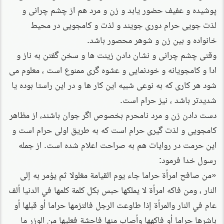
پوشیده و عفیف حضور یابد و زن و مرد هم از چشم چرانی و
لذت جویی حرام دوری جویند و لذت و کامجویی در محیط
خانواده و بین زن و شوهر محصور باشد.
وقتی چشم چرانی و نشان دادن زینت ها و سخن گفتن به ناز و
ادا و کامجویانه و خودنمایی و عشوه گری ممنوع است ، معلوم می
شود هر کاری که به نوعی شبیه این کار ها و در این راستا بوده یا
شدیدتر باشد ، نیز حرام است.
دست دادن زن و مرد نامحرم بخصوص اگر جوان باشند، از مظاهر
کامجویی و لذت گیری حرام است که به طریق اولی حرام است و
این حرمت در روایات هم به صراحت اعلام شده است. از جمله
رسول خدا فرمود:
«من صافح امرأة حراما جاء يوم القيامة مغلولا ثم يؤمر به إلى
النار ، ومن فاكه امرأة لا يملكها حبس بكل كلمة كلمها في الدنيا ألف
عام في النار والمرأة إذا طاوعت الرجل فالتزمها حراما أو قبلها أو
باشرها حراما أو فاكهها وأصاب منها فاحشة فعليها من الوزر ما