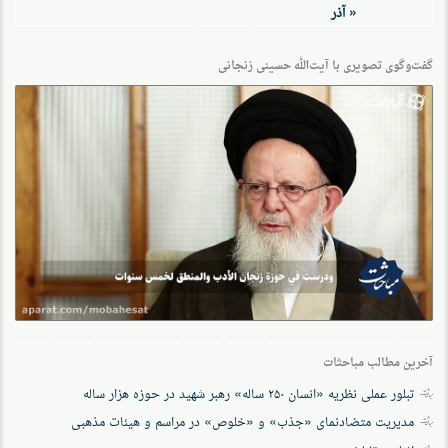
« آذر
گفت‌وگو‌ی تصویری با آیت‌الله حسینی زنجانی
آخرین مطالب مباحثات
تبلور عملی نظریه «انسان ۲۵۰ ساله» رهبر شهید در حوزه هزار ساله
مدیریت متضادنمای «جذب» و «خلوص» در مراسم و هیئات مذهبی