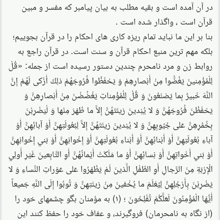
در آن آمده است و بقیه مطلب به بیان پیامبر که مفسر و مبین
قرآن است ، واگذار شده است .
بنا بر این ما نباید تمام ریزه کاری های احکام را در قرآن بجوییم؛
بلکه مهم ترین منبع احکام قرآن و سنت است. در قرآن راجع به
روابط زن و مرد نامحرم چندین دستور رسیده است از جمله: «قُلْ
لِلْمُؤْمِنينَ يَغُضُّوا مِنْ أَبْصارِهِمْ وَ يَحْفَظُوا فُرُوجَهُمْ ذلِكَ أَزْكى‏ لَهُمْ إِنَّ
اللَّهَ خَبيرٌ بِما يَصْنَعُونَ وَ قُلْ لِلْمُؤْمِناتِ يَغْضُضْنَ مِنْ أَبْصارِهِنَّ وَ
يَحْفَظْنَ فُرُوجَهُنَّ وَ لا يُبْدينَ زينَتَهُنَّ إِلاَّ ما ظَهَرَ مِنْها وَ لْيَضْرِبْنَ
بِخُمُرِهِنَّ عَلى‏ جُيُوبِهِنَّ وَ لا يُبْدينَ زينَتَهُنَّ إِلاَّ لِبُعُولَتِهِنَّ أَوْ آبائِهِنَّ أَوْ
آباءِ بُعُولَتِهِنَّ أَوْ أَبْنائِهِنَّ أَوْ أَبْناءِ بُعُولَتِهِنَّ أَوْ إِخْوانِهِنَّ أَوْ بَني‏ إِخْوانِهِنَّ
أَوْ بَني‏ أَخَواتِهِنَّ أَوْ نِسائِهِنَّ أَوْ ما مَلَكَتْ أَيْمانُهُنَّ أَوِ التَّابِعينَ غَيْرِ أُولِي
الْإِرْبَةِ مِنَ الرِّجالِ أَوِ الطِّفْلِ الَّذينَ لَمْ يَظْهَرُوا عَلى‏ عَوْراتِ النِّساءِ وَ لا
يَضْرِبْنَ بِأَرْجُلِهِنَّ لِيُعْلَمَ ما يُخْفينَ مِنْ زينَتِهِنَّ وَ تُوبُوا إِلَى اللَّهِ جَميعاً
أَيُّهَا الْمُؤْمِنُونَ لَعَلَّكُمْ تُفْلِحُونَ ؛ (۱) به مؤمنان بگو چشمهاى خود را
(از نگاه به نامحرمان) فروگيرند، و عفاف خود را حفظ كنند اين