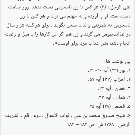
على الرجل ؛ (۶) هر کس با زن نامحرمی دست بدهد، روز قیامت
دست بسته او را آورده و به جهنم می برند و هر کس با زن
نامحرمی به شیرینی و لذت سخن بگوید ، برای هر کلمه هزار سال
در عذابمحبوس می گردد و زن هم اگر این کارها را با میل و رغبت
انجام دهد، مثل عذاب مرد برای اوست».
پی نوشت ها:
۱. نور (۲۴) آیه ۳۰- ۳۱.
۲. احزاب (۳۳) آیه ۵۹.
۳. همان ، آیه ۳۲.
۴. همان ، آیه ۳۳.
۵. قصص (۲۸) آیه ۲۵.
۶. شیخ صدوق محمد بن علی ، ثواب الأعمال ، دوم ، قم ، الشریف
الرضی ، ۱۳۶۸ ش، ص ۲۸۳ – ۲۸۴