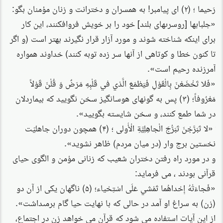
رَحيما ؛ (۲) اى پيامبر! به همسران و دخترانت و زنان مؤمنان بگو:
«جلبابها [روسرى‏هاى بلند] خود را بر خويش فروافكنند، اين كار
براى اينكه شناخته شوند و مورد آزار قرار نگيرند بهتر است (و اگر
تا كنون خطا و كوتاهى از آنها سر زده توبه كنند) خداوند همواره
آمرزنده رحيم است».
«فَلا تَخْضَعْنَ بِالْقَوْلِ فَيَطْمَعَ الَّذي في‏ قَلْبِهِ مَرَضٌ وَ قُلْنَ قَوْلاً
مَعْرُوفاً؛ (۳) پس به گونه‏اى هوس‏انگيز سخن نگوييد كه بيماردلان
در شما طمع كنند، و سخن شايسته بگوييد».
َ «لا تَبَرَّجْنَ تَبَرُّجَ الْجاهِلِيَّةِ الْأُولى‏ ؛ (۴) همچون دوران جاهليّت
نخستين برج وار (در ميان مردم) ظاهر نشويد».
و در مورد راه رفتن دختران شعیب که زنانی مؤمن و الگوی حیای
قرآنی بودند ، می فرماید:
«فَجاءَتْهُ إِحْداهُما تَمْشي‏ عَلَى اسْتِحْياء؛ (۵) ناگهان يكى از آن دو
(زن) به سراغ او آمد در حالى كه با نهايت حيا گام برمى‏داشت»‏.
از این آیات استفاده می شود که قرآن می خواهد زن در اجتماع،