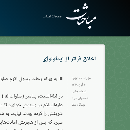
صفحات اساتید
اخلاق فراتر از ایدئولوژی
به بهانه رحلت رسول اکرم صلوات
مهراب صادق‌نیا
۴ آبان ۱۳۹۸
نسخهٔ چاپی
در لیلةالمبیت، پیامبر (صلوات‌الله)
همخوان کنید
علیه‌السلام در بسترش خوابید تا
دیدگاه شما
شریفش را کرده بودند نیاید. به ه
سپرد که پس از هجرتش امانت‌هایی ک