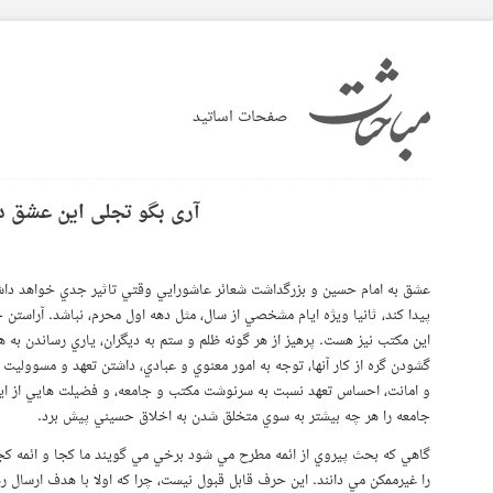
صفحات اساتید
آری بگو تجلی این عشق 
عشق به امام حسين و بزرگداشت شعائر عاشورايي وقتي تاثير جدي خواهد داش
پيدا كند، ثانيا ويژه ايام مشخصي از سال، مثل دهه اول محرم، نباشد. آراستن 
اين مكتب نيز هست. پرهيز از هر گونه ظلم و ستم به ديگران، ياري رساندن به ه
گشودن گره از كار آنها، توجه به امور معنوي و عبادي، داشتن تعهد و مسوول
و امانت، احساس تعهد نسبت به سرنوشت مكتب و جامعه، و فضيلت هايي از اين 
جامعه را هر چه بيشتر به سوي متخلق شدن به اخلاق حسيني پيش برد.
گاهي كه بحث پيروي از ائمه مطرح مي شود برخي مي گويند ما كجا و ائمه كجا. ا
را غيرممكن مي دانند. این حرف قابل قبول نیست، چرا که اولا با هدف ارسال رهبر