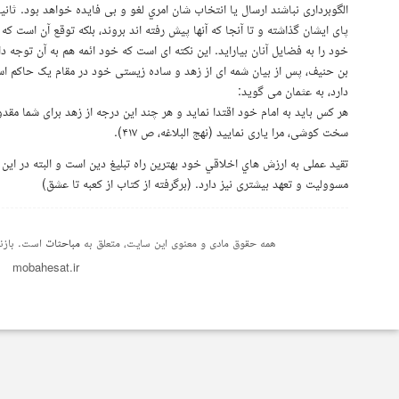
الگوبرداری نباشند ارسال يا انتخاب شان امري لغو و بی فایده خواهد بود. ثانیا
پای ايشان گذاشته و تا آنجا که آنها پیش رفته اند بروند، بلکه توقع آن است ک
خود را به فضایل آنان بیاراید. این نکته ای است که خود ائمه هم به آن توجه داش
بن حنیف، پس از بیان شمه ای از زهد و ساده زیستی خود در مقام یک حاکم اسلام
دارد، به عثمان می گوید:
هر كس بايد به امام خود اقتدا نمايد و هر چند این درجه از زهد برای شما م
سخت کوشی، مرا یاری نمایید (نهج البلاغه، ص ۴۱۷).
تقيد عملی به ارزش هاي اخلاقي خود بهترین راه تبلیغ دين است و البته در اين 
مسووليت و تعهد بیشتری نيز دارد. (برگرفته از كتاب از كعبه تا عشق)
همه حقوق مادی و معنوی این سایت، متعلق به
مباحثات
است. بازنش
mobahesat.ir