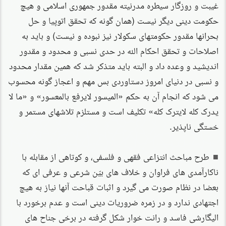
غیبت و روزگار سیطره مدرنیته مقدور جمهوری اسلامی و هیچ
حکومت دینی دیگر نیست (همان گونه که تحقق اتوپیا و حل
بحرانها مقدور حکومتهای سکولار نیز نبوده و نیست) و باید به
اصلاحات و تحقق احکام الله در حدی نسبی و محدود و مقدور
اندیشید و وعده داد و البته باید متذکر شد که همین مقدار محدود
و نسبی در دنیای امروز دستاوردی بس مهم و اعجاز گونه محسوب
می شود که انجام آن به حکم «المیسور لایرفع بالمعسور» و «ما لا
یدرک کله لایترک کله» تکلیف است و مستلزم تلاشهای مستمر و
خستگی ناپذیر.
طرح مباحث انتزاعی فقهی و فلسفی، و کوتاهی از مقابله با
ناکارآمدی های فراوان و خلاف های بیّن شرعی و عرفی ای که
بعضا در نظام صورت می گیرد و اثبات قباحت آنها نیاز به هیچ
اجتهادی ندارد و در زمره ضروریات دینی است و عدم برخورد با
الیگارشی فاسد و رانت خوار شکل گرفته در برخی جناح های