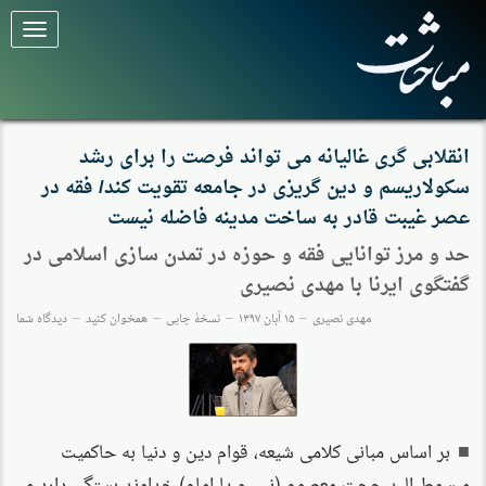
برای
تغییر
وضعیت
کلیک
کنید
انقلابی گری غالیانه می تواند فرصت را برای رشد
سکولاریسم و دین گریزی در جامعه تقویت کند/ فقه در
عصر غیبت قادر به ساخت مدینه فاضله نیست
حد و مرز توانایی فقه و حوزه در تمدن سازی اسلامی در
گفتگوی ایرنا با مهدی نصیری
مهدی نصیری
۱۵ آبان ۱۳۹۷
نسخهٔ چاپی
همخوان کنید
دیدگاه شما
بر اساس مبانی کلامی شیعه، قوام دین و دنیا به حاکمیت
مبسوط الید حجت معصوم (نبی و یا امام) خداوند بستگی دارد و