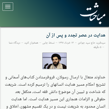
برای
تغییر
وضعیت
کلیک
کنید
هدایت در عصر تجدد و پس از آن
سیدفرید حاج سید جوادی
۱۴ خرداد ۱۳۹۷
نسخهٔ چاپی
همخوان کنید
دیدگاه شما
۵ دقیقه
خداوند متعال با ارسال رسولان، فروفرستادن کتاب‌های آسمانی و
تشریع احکام مسیر هدایت انسانهای را ترسیم کرده است. شریعت
که شناخت و تبیین آن موضوع دانش فقه است، متکفل بعد
حقوقی و الزامات هنجاری این مسیر هدایت است. اما هدایت
انسان محدود به شریعت نیست و در یک تقسیم مشهور، اخلاق و