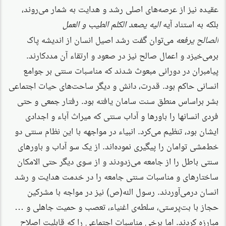
عقیده نیز از عرصه‌های اصلی رشد و هدایت به شمار می‌روند،
بلکه به استناد آیه
الیه یصعد الکلم الطیب و العمل
می‌توان گفت رشد اصیل انسان از اندیشه پاک
الصالح
یرفعه
برمی‌خیزد و اعمال صالح نیز در صعود و ارتقاء آن مددکارند.
پیامبران در دورانی مبعوث شدند که مناسبات سنتی بر جوامع
انسانی حاکم بود. قدرت، دانش و دیگر ساحت‌های حیات اجتماعی
بشر براساس منطق سنت سامان یافته بود. رفتار جمعی و حتی
فردی انسانها را باورها و آداب سنتی که میراث آباء و اجدادی
ایشان بود، تنظیم می‌کرد. انبیاء در مواجهه با این نظام سنتی دو
خط‌مشی توامان را پیگیری نموده‌اند. از یک سو آداب و باورهای
سنتی باطل را از جامعه می‌زدودند و از سوی دیگر حتی الامکان
ساختارهای و مناسبات سنتی جامعه را در خدمت هدایت و رشد
انسان درمی‌آوردند. رسول الله(ص) نیز در مواجه با مشرکین
حجاز با بت‌پرستی، سلطه‌ی اغنیاء، تعصب و حمیت جاهلی و …
مبارزه کردند. اما برخی مناسبات اجتماعی را که قابلیت اصلاح