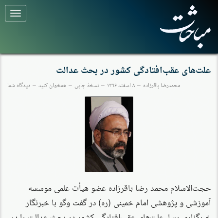
برای
تغییر
وضعیت
کلیک
کنید
علت‌های عقب‌افتادگی کشور در بحث عدالت
محمدرضا باقرزاده
۸ اسفند ۱۳۹۶
نسخهٔ چاپی
همخوان کنید
دیدگاه شما
حجت‌الاسلام محمد رضا باقرزاده عضو هیأت علمی موسسه
آموزشی و پژوهشی امام خمینی (ره) در گفت وگو با خبرنگار
خبرگزاری رسا، علت‌های عقب‌افتادگی کشور در بحث عدالت را در