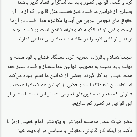
کرد و گفت: قوانین کشور باید عدالت‌گرا و فساد گریز باشد؛
بسیاری از قوانین ما فساد خیز هستند مثل قانونی که از دل آن
حقوق های نجومی بیرون می آید یا مکانیزم مهار فساد در آن‌ها
نیست و نمی تواند آنگونه که وظیفه قانون است بر فساد لجام
بزنند و توانایی لازم را در مقابله با فساد و بی‌عدالتی ندارند.
حجت‌الاسلام باقرزاده تصریح کرد: دستگاه قضایی، قوه مقننه و
دولت باید نسبت به تصویب قوانین عدالت‌ساز و فساد ستیز همه
همت خود را به کار گیرند؛ بعضی از قوانین ما نظم ایجاد می‌کند
اما نظمشان نا‌عادلانه است؛ بعضی از قوانین هم فسادزا هستند؛
قانونی که منجر به حقوق‌های نجومی شد از این دست است و از
این قوانین در کشور کم نداریم.
عضو هیأت علمی موسسه آموزشی و پژوهشی امام خمینی (ره) با
تأکید بر اینکه کار قانونی، حقوقی و سیاسی در اولویت خیز